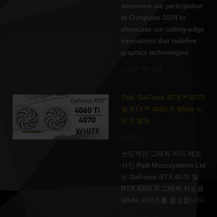
announce our participation
at Computex 2024 to
showcase our cutting-edge
innovations that redefine
graphics technologies.
(2024-06-02)
Palit, GeForce RTX™ 4070
및 RTX™ 4060 Ti White 시
리즈 발표
[제품군]
선도적인 그래픽 카드 제조
사인 Palit Microsystems Ltd
는 GeForce RTX 4070 및
RTX 4060 Ti 그래픽 카드용
White 시리즈를 발표합니다.
(2024-05-15)