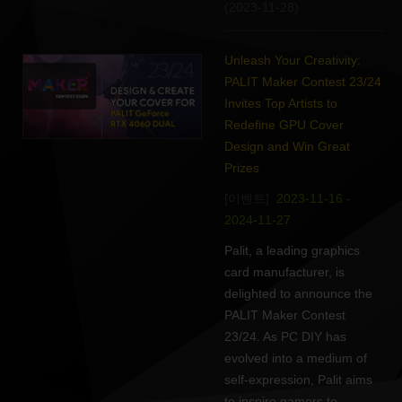
(2023-11-28)
Unleash Your Creativity:
PALIT Maker Contest 23/24
Invites Top Artists to
Redefine GPU Cover
Design and Win Great
Prizes
[이벤트]
2023-11-16 -
2024-11-27
Palit, a leading graphics
card manufacturer, is
delighted to announce the
PALIT Maker Contest
23/24. As PC DIY has
evolved into a medium of
self-expression, Palit aims
to inspire gamers to