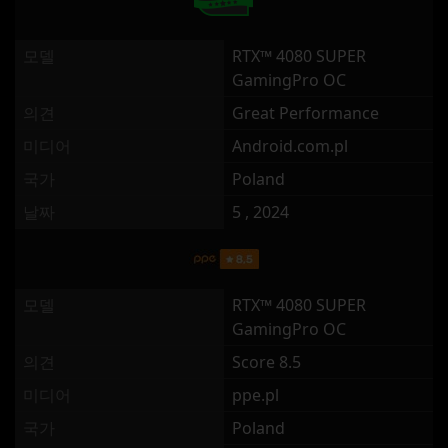
모델
RTX™ 4080 SUPER
GamingPro OC
의견
Great Performance
미디어
Android.com.pl
국가
Poland
날짜
5 , 2024
모델
RTX™ 4080 SUPER
GamingPro OC
의견
Score 8.5
미디어
ppe.pl
국가
Poland