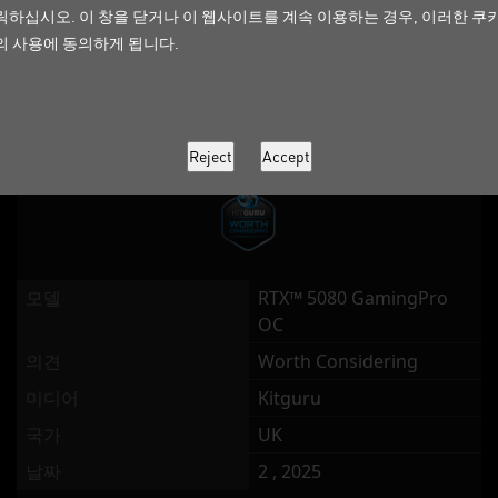
릭하십시오. 이 창을 닫거나 이 웹사이트를 계속 이용하는 경우, 이러한 쿠
의견
Highly Recommended
의 사용에 동의하게 됩니다.
미디어
techpowerup
국가
Global
날짜
2 , 2025
모델
RTX™ 5080 GamingPro
OC
의견
Worth Considering
미디어
Kitguru
국가
UK
날짜
2 , 2025