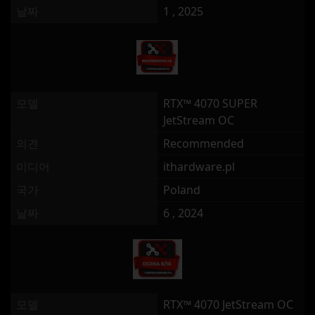
날짜
1 , 2025
모델
RTX™ 4070 SUPER
JetStream OC
의견
Recommended
미디어
ithardware.pl
국가
Poland
날짜
6 , 2024
모델
RTX™ 4070 JetStream OC