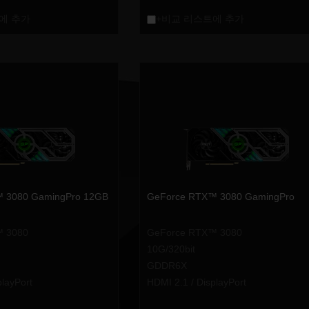
에 추가
+비교 리스트에 추가
 3080 GamingPro 12GB
GeForce RTX™ 3080 GamingPro
™ 3080
GeForce RTX™ 3080
10G/320bit
GDDR6X
playPort
HDMI 2.1 / DisplayPort