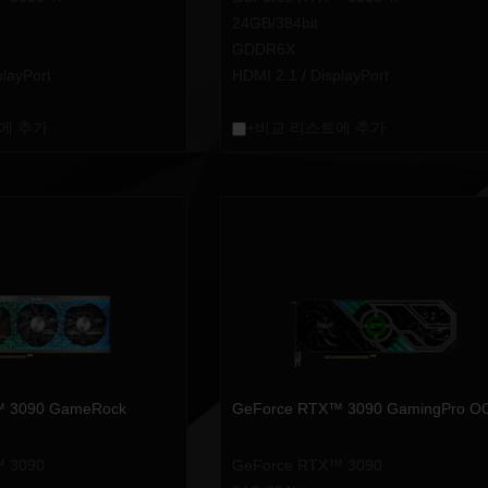
24GB/384bit
GDDR6X
playPort
HDMI 2.1 / DisplayPort
에 추가
+비교 리스트에 추가
™ 3090 GameRock
GeForce RTX™ 3090 GamingPro O
™ 3090
GeForce RTX™ 3090