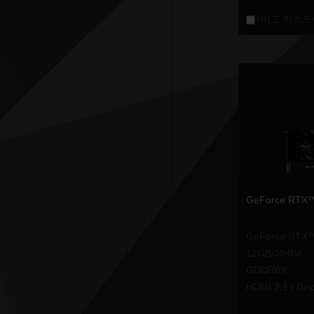
+비교 리스트
GeForce RTX™
GeForce RTX
12GB/384bit
GDDR6X
HDMI 2.1 / Dis