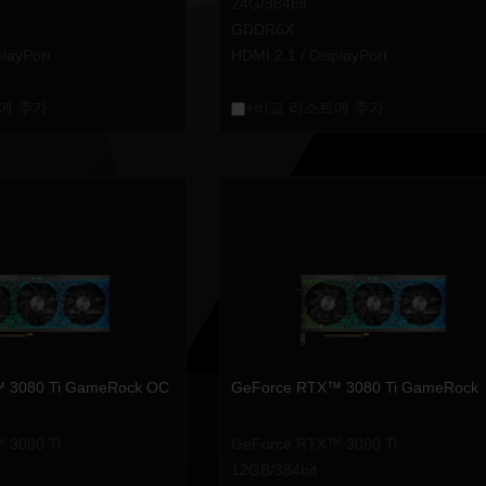
24G/384bit
GDDR6X
playPort
HDMI 2.1 / DisplayPort
에 추가
+비교 리스트에 추가
 3080 Ti GameRock OC
GeForce RTX™ 3080 Ti GameRock
 3080 Ti
GeForce RTX™ 3080 Ti
12GB/384bit