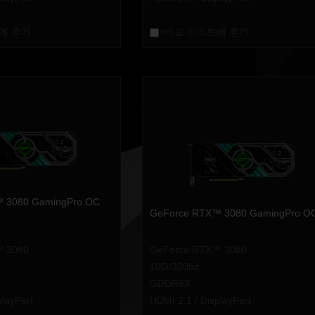
에 추가
+비교 리스트에 추가
 3080 GamingPro OC
GeForce RTX™ 3080 GamingPro O
™ 3080
GeForce RTX™ 3080
10G/320bit
GDDR6X
playPort
HDMI 2.1 / DisplayPort