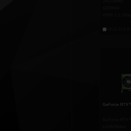
24G/384bit
GDDR6X
HDMI 2.1 / Dis
+비교 리스트
GeForce RTX™
GeForce RTX™
12GB/384bit