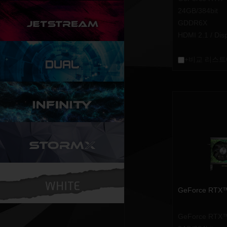
24GB/384bit
GDDR6X
HDMI 2.1 / Dis
+비교 리스트
GeForce RTX
GeForce RTX