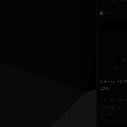
+비교 리스트
GeForce RTX™
12GB
GeForce RTX
12GB/384bit
GDDR6X
HDMI 2.1 / Dis