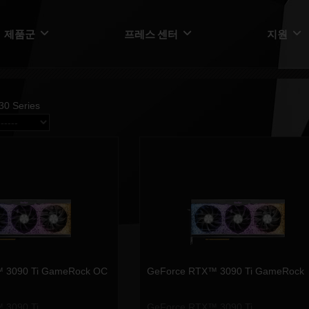
제품군
프레스 센터
지원
0 Series
 3090 Ti GameRock OC
GeForce RTX™ 3090 Ti GameRock
 3090 Ti
GeForce RTX™ 3090 Ti