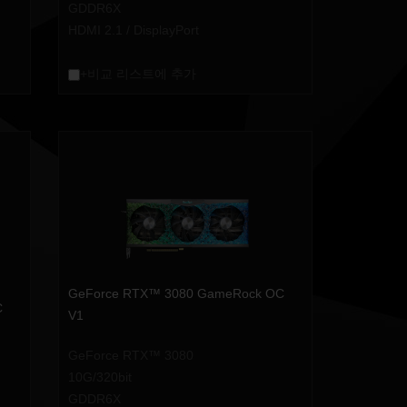
GDDR6X
HDMI 2.1 / DisplayPort
+비교 리스트에 추가
GeForce RTX™ 3080 GameRock OC
C
V1
GeForce RTX™ 3080
10G/320bit
GDDR6X