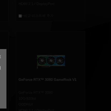
HDMI 2.1 / DisplayPort
+비교 리스트에 추가
프
계
GeForce RTX™ 3080 GameRock V1
GeForce RTX™ 3080
10G/320bit
GDDR6X
HDMI 2.1 / DisplayPort