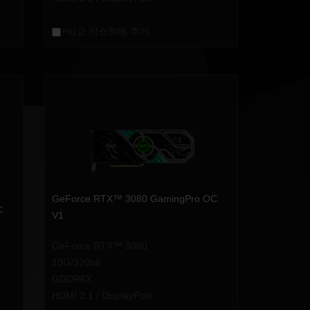
+비교 리스트에 추가
GeForce RTX™ 3080 GamingPro OC
C
V1
GeForce RTX™ 3080
10G/320bit
GDDR6X
HDMI 2.1 / DisplayPort