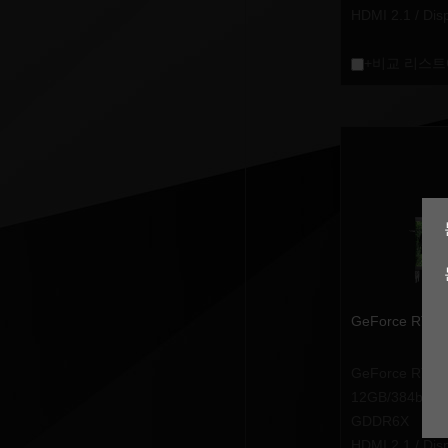
HDMI 2.1 / Dis
+비교 리스트
GeForce RTX
GeForce RTX
12GB/384bit
GDDR6X
HDMI 2.1 / Dis