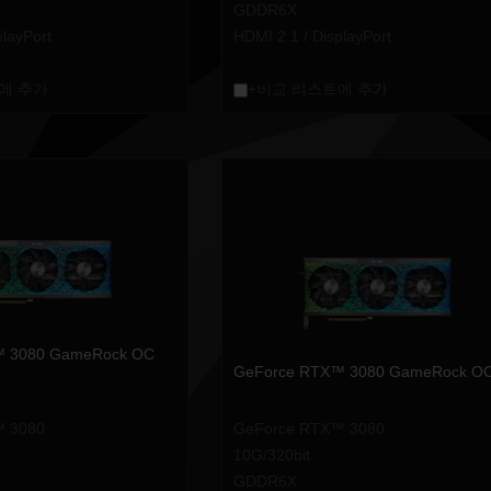
GDDR6X
playPort
HDMI 2.1 / DisplayPort
에 추가
+비교 리스트에 추가
™ 3080 GameRock OC
GeForce RTX™ 3080 GameRock O
™ 3080
GeForce RTX™ 3080
10G/320bit
GDDR6X