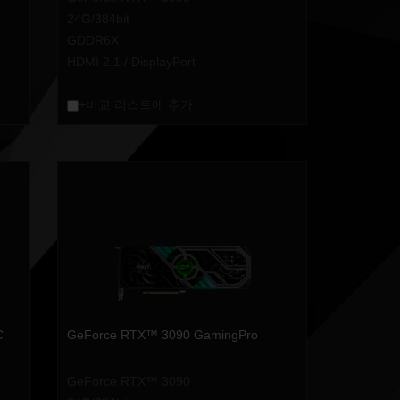
24G/384bit
GDDR6X
HDMI 2.1 / DisplayPort
+비교 리스트에 추가
C
GeForce RTX™ 3090 GamingPro
GeForce RTX™ 3090