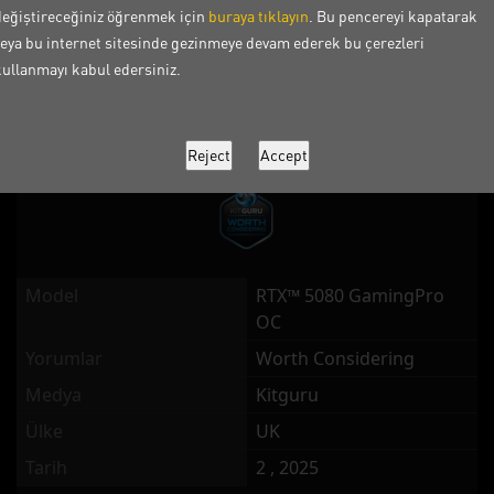
değiştireceğiniz öğrenmek için
buraya tıklayın
. Bu pencereyi kapatarak
Yorumlar
Highly Recommended
veya bu internet sitesinde gezinmeye devam ederek bu çerezleri
Medya
techpowerup
kullanmayı kabul edersiniz.
Ülke
Global
Tarih
2 , 2025
Model
RTX™ 5080 GamingPro
OC
Yorumlar
Worth Considering
Medya
Kitguru
Ülke
UK
Tarih
2 , 2025