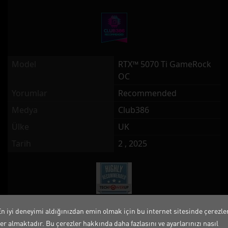
Model
RTX™ 5070 Ti GameRock
OC
Yorumlar
Recommended
Medya
Club386
Ülke
UK
Tarih
2 , 2025
En iyi deneyimi aldığınızdan emin olmak için bu internet sitesinde çerezle
Model
RTX™ 5070 Ti GameRock
er almaktadır. Bu çerezler hakkında daha fazlasını ve ayarlarınızı nasıl
OC