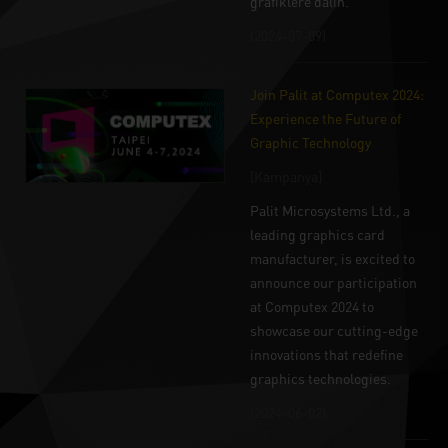
grafiklere dalın.
(2024-07-09)
Join Palit at Computex 2024:
Experience the Future of
Graphic Technology
[Kampanya]
Palit Microsystems Ltd., a
leading graphics card
manufacturer, is excited to
announce our participation
at Computex 2024 to
showcase our cutting-edge
innovations that redefine
graphics technologies.
(2024-06-02)