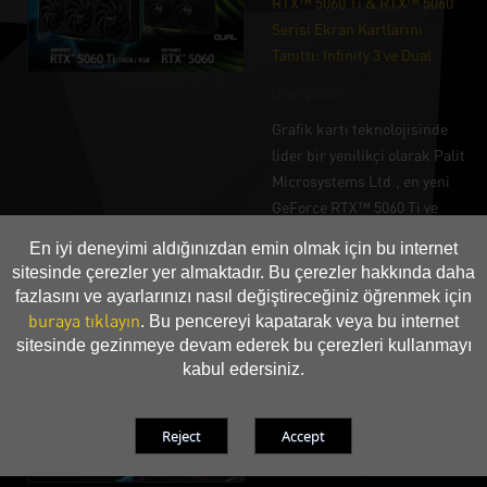
RTX™ 5060 Ti & RTX™ 5060
Serisi Ekran Kartlarını
Tanıttı: Infinity 3 ve Dual
[Kampanya]
Grafik kartı teknolojisinde
lider bir yenilikçi olarak Palit
Microsystems Ltd., en yeni
GeForce RTX™ 5060 Ti ve
RTX™ 5060 serilerini
En iyi deneyimi aldığınızdan emin olmak için bu internet
duyurmaktan heyecan
sitesinde çerezler yer almaktadır. Bu çerezler hakkında daha
duyuyor.
fazlasını ve ayarlarınızı nasıl değiştireceğiniz öğrenmek için
buraya tıklayın
. Bu pencereyi kapatarak veya bu internet
(2025-04-15)
sitesinde gezinmeye devam ederek bu çerezleri kullanmayı
kabul edersiniz.
Palit, NVIDIA GeForce RTX™
50 Serisi Ekran Kartları
GameRock ve GamingPro'yu
Görücüye Çıkardı