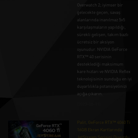
Overwatch 2; iyimser bir
gelecekte geçen, savaş
alanlarında inanılmaz 5v5
karşılaşmaların yapıldığı,
sürekli gelişen, takım bazlı
ücretsiz bir aksiyon
oyunudur. NVIDIA GeForce
RTX™ 40 serisinin
desteklediği maksimum
kare hızları ve NVIDIA Reflex
teknolojisinin sunduğu en iyi
duyarlılıkla potansiyelinizi
açığa çıkarın.
(2023-08-11)
Palit, GeForce RTX™ 4060 Ti
16GB Ekran Kartlarında
JetStream Serisini Duyurdu