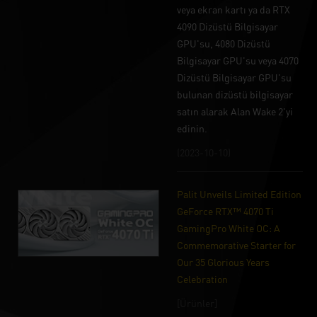
veya ekran kartı ya da RTX
4090 Dizüstü Bilgisayar
GPU'su, 4080 Dizüstü
Bilgisayar GPU'su veya 4070
Dizüstü Bilgisayar GPU'su
bulunan dizüstü bilgisayar
satın alarak Alan Wake 2'yi
edinin.
(2023-10-10)
Palit Unveils Limited Edition
GeForce RTX™ 4070 Ti
GamingPro White OC: A
Commemorative Starter for
Our 35 Glorious Years
Celebration
[Ürünler]