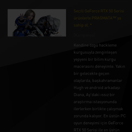
Seçili GeForce RTX 50 Serisi
ürünlerle PRAGMATA™'ya
sahip ol. *
[Kampanya]
Kendine özgü hackleme
kurgusuyla zenginleşen
yepyeni bir bilim kurgu
macerasını deneyimle. Yakın
bir gelecekte geçen
olaylarda, başkahramanlar
Hugh ve android arkadaşı
Diana, Ay'daki ıssız bir
araştırma istasyonunda
ilerlerken birlikte çalışmak
zorunda kalıyor. En üstün PC
oyun deneyimi için GeForce
RTX 50 Serisi ile en üstün