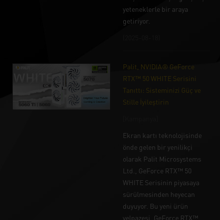
yeteneklerle bir araya
getiriyor.
(2025-08-18)
Palit, NVIDIA® GeForce
RTX™ 50 WHITE Serisini
Tanıttı: Sisteminizi Güç ve
Stille İyileştirin
[Kampanya]
Ekran kartı teknolojisinde
önde gelen bir yenilikçi
olarak Palit Microsystems
Ltd., GeForce RTX™ 50
WHITE Serisinin piyasaya
sürülmesinden heyecan
duyuyor. Bu yeni ürün
yelpazesi, GeForce RTX™