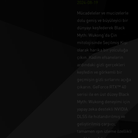
2024-08-19
Mücadeleler ve mucizelerle
dolu geniş ve büyüleyici bir
dünyayı keşfederek Black
Myth: Wukong'da Çin
mitolojisinde Seçilmiş Kişi
olarak harika bir yolculuğa
çıkın. Kadim efsanelerin
ardındaki gizli gerçekleri
keşfedin ve görkemli bir
geçmişin gizli sırlarını açığa
çıkarın. GeForce RTX™ 40
serisi ile en üst düzey Black
Myth: Wukong deneyimi için
yapay zeka destekli NVIDIA
DLSS ile hızlandırılmış ve
geliştirilmiş çarpıcı,
tamamen ışın izleme özellikli