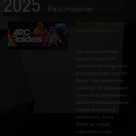
2025
Palit Haberler
Seçili ARC Raiders'ı edinin
GeForce RTX 50 Serisi.*
[Kampanya]
Çok oyunculu çıkarma
nişancı aksiyonu ARC
Raiders'da yüksek gerilimli
bir deneyime hazır olun. Bir
Raider'ın perspektifinden
sürükleyici bir dünyaya adım
atın ve ölümcül tehlikelerle
dolu bir yeryüzünden kaynak
toplayarak mirasınızı
şekillendirin. Ancak
Raider'ları avlayan
makinelere ve diğer