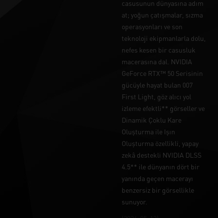
casusunun dünyasına adım
at; yoğun çatışmalar, sızma
operasyonları ve son
teknoloji ekipmanlarla dolu,
nefes kesen bir casusluk
macerasına dal. NVIDIA
GeForce RTX™ 50 Serisinin
gücüyle hayat bulan 007
First Light, göz alıcı yol
izleme efektli** görseller ve
Dinamik Çoklu Kare
Oluşturma ile Işın
Oluşturma özellikli, yapay
zekâ destekli NVIDIA DLSS
4.5** ile dünyanın dört bir
yanında geçen macerayı
benzersiz bir görsellikle
sunuyor.