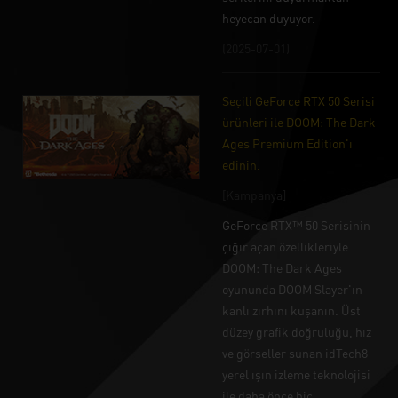
heyecan duyuyor.
(2025-07-01)
Seçili GeForce RTX 50 Serisi
ürünleri ile DOOM: The Dark
Ages Premium Edition'ı
edinin.
[Kampanya]
GeForce RTX™ 50 Serisinin
çığır açan özellikleriyle
DOOM: The Dark Ages
oyununda DOOM Slayer'ın
kanlı zırhını kuşanın. Üst
düzey grafik doğruluğu, hız
ve görseller sunan idTech8
yerel ışın izleme teknolojisi
ile daha önce hiç