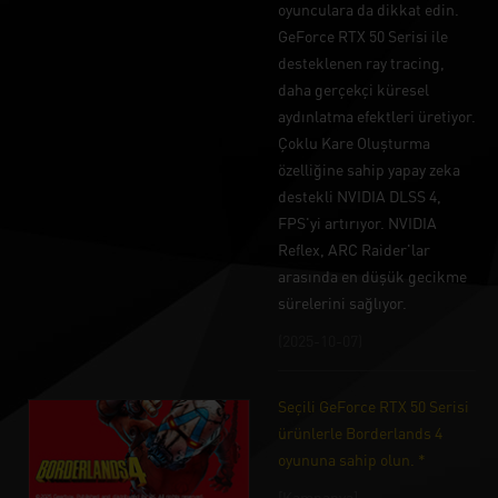
oyunculara da dikkat edin.
GeForce RTX 50 Serisi ile
desteklenen ray tracing,
daha gerçekçi küresel
aydınlatma efektleri üretiyor.
Çoklu Kare Oluşturma
özelliğine sahip yapay zeka
destekli NVIDIA DLSS 4,
FPS'yi artırıyor. NVIDIA
Reflex, ARC Raider'lar
arasında en düşük gecikme
sürelerini sağlıyor.
(2025-10-07)
Seçili GeForce RTX 50 Serisi
ürünlerle Borderlands 4
oyununa sahip olun. *
[Kampanya]