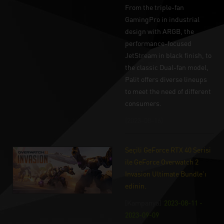
From the triple-fan
GamingPro in industrial
design with ARGB, the
performance-focused
JetStream in black finish, to
the classic Dual-fan model,
Palit offers diverse lineups
to meet the need of different
consumers.
(2023-08-16)
Seçili GeForce RTX 40 Serisi
ile GeForce Overwatch 2
Invasion Ultimate Bundle'ı
edinin.
[Kampanya]
2023-08-11 -
2023-09-09