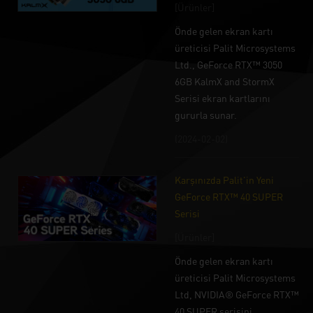
[Ürünler]
Önde gelen ekran kartı
üreticisi Palit Microsystems
Ltd., GeForce RTX™ 3050
6GB KalmX and StormX
Serisi ekran kartlarını
gururla sunar.
(2024-02-02)
Karşınızda Palit'in Yeni
GeForce RTX™ 40 SUPER
Serisi
[Ürünler]
Önde gelen ekran kartı
üreticisi Palit Microsystems
Ltd, NVIDIA® GeForce RTX™
40 SUPER serisini