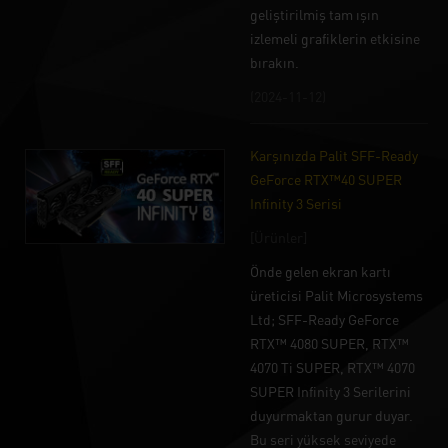
geliştirilmiş tam ışın
izlemeli grafiklerin etkisine
bırakın.
(2024-11-12)
Karşınızda Palit SFF-Ready
GeForce RTX™40 SUPER
Infinity 3 Serisi
[Ürünler]
Önde gelen ekran kartı
üreticisi Palit Microsystems
Ltd; SFF-Ready GeForce
RTX™ 4080 SUPER, RTX™
4070 Ti SUPER, RTX™ 4070
SUPER Infinity 3 Serilerini
duyurmaktan gurur duyar.
Bu seri yüksek seviyede