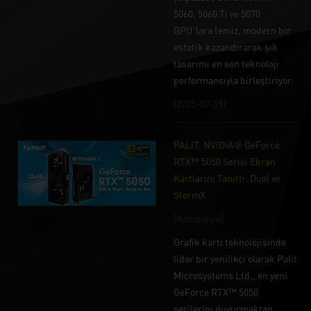
5060, 5060 Ti ve 5070
GPU'lara temiz, modern bir
estetik kazandırarak şık
tasarımı en son teknoloji
performansıyla birleştiriyor.
(2025-07-28)
PALIT, NVIDIA® GeForce
RTX™ 5050 Serisi Ekran
Kartlarını Tanıttı: Dual ve
StormX
[Kampanya]
Grafik kartı teknolojisinde
lider bir yenilikçi olarak Palit
Microsystems Ltd., en yeni
GeForce RTX™ 5050
serilerini duyurmaktan