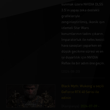
sunmak üzere NVIDIA DLSS
3.5’in yapay zeka destekli
grafikleriyle
zenginleştirilmiş, ikonik ışın
izlemeli Star Wars
konumlarının tadını çıkarın.
İmparatorluk ile nefes kesici
hava savaşları yaparken en
düşük gecikme süresi ve en
iyi duyarlılık için NVIDIA
Reflex ile bir adım öne geçin.
(2024-08-20)
Black Myth: Wukong'u seçili
GeForce RTX 40 Serisi ile
edinin
[Kampanya]
2024-07-09 -