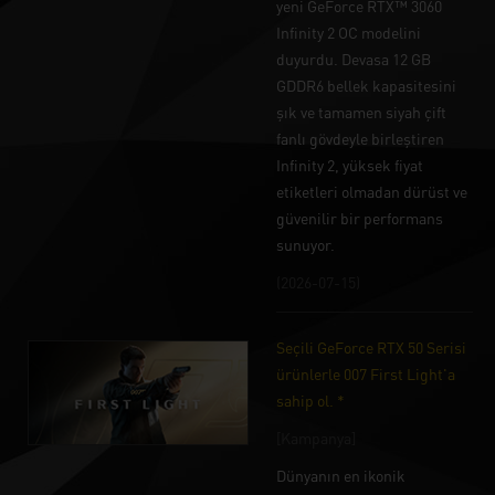
yeni GeForce RTX™ 3060
Infinity 2 OC modelini
duyurdu. Devasa 12 GB
GDDR6 bellek kapasitesini
şık ve tamamen siyah çift
fanlı gövdeyle birleştiren
Infinity 2, yüksek fiyat
etiketleri olmadan dürüst ve
güvenilir bir performans
sunuyor.
(2026-07-15)
Seçili GeForce RTX 50 Serisi
ürünlerle 007 First Light'a
sahip ol. *
[Kampanya]
Dünyanın en ikonik