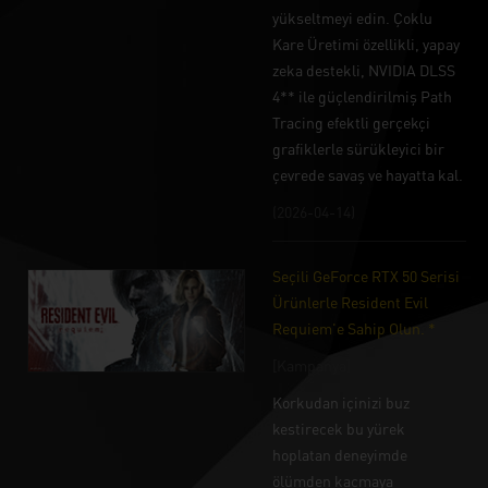
yükseltmeyi edin. Çoklu
Kare Üretimi özellikli, yapay
zeka destekli, NVIDIA DLSS
4** ile güçlendirilmiş Path
Tracing efektli gerçekçi
grafiklerle sürükleyici bir
çevrede savaş ve hayatta kal.
(2026-04-14)
Seçili GeForce RTX 50 Serisi
Ürünlerle Resident Evil
Requiem'e Sahip Olun. *
[Kampanya]
Korkudan içinizi buz
kestirecek bu yürek
hoplatan deneyimde
ölümden kaçmaya