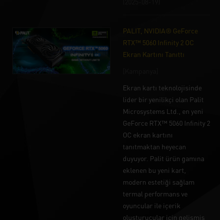
(2025-08-19)
PALIT, NVIDIA® GeForce
RTX™ 5060 Infinity 2 OC
Ekran Kartını Tanıttı
[Kampanya]
Ekran kartı teknolojisinde
lider bir yenilikçi olan Palit
Microsystems Ltd., en yeni
GeForce RTX™ 5060 Infinity 2
OC ekran kartını
tanıtmaktan heyecan
duyuyor. Palit ürün gamına
eklenen bu yeni kart,
modern estetiği sağlam
termal performans ve
oyuncular ile içerik
oluşturucular için gelişmiş