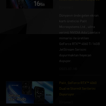
[Ürünler]
Dünyanın önde gelen ekran
kartı üreticisi Palit
Microsystems Ltd., ultra
verimli NVIDIA Ada Lovelace
mimarisi ile üretilen
GeForce RTX™ 4060 Ti 16GB
JetStream Serisini
duyurmaktan heyecan
duyuyor.
(2023-07-18)
Palit, GeForce RTX™ 4060
Dual ve StormX Serilerini
Duyuruyor
[Ürünler]