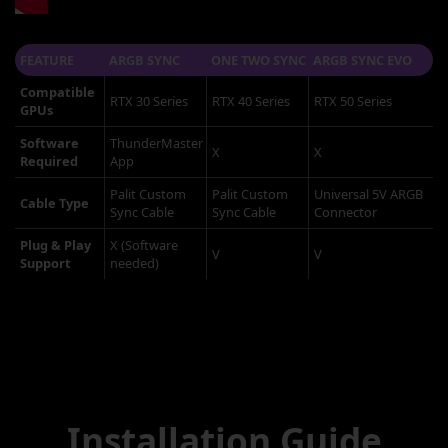
FEATURE
ARGB SYNC
ONE TWO SYNC
ARGB SYNC EVO
Compatible
RTX 30 Series
RTX 40 Series
RTX 50 Series
GPUs
Software
ThunderMaster
X
X
Required
App
Palit Custom
Palit Custom
Universal 5V ARGB
Cable Type
Sync Cable
Sync Cable
Connector
Plug & Play
X (Software
V
V
Support
needed)
Installation Guide