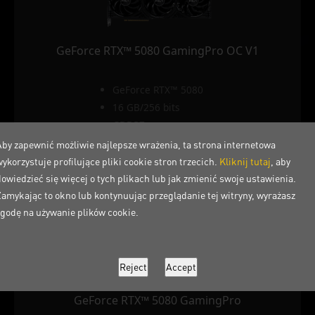
GeForce RTX™ 5080 GamingPro OC V1
GeForce RTX™ 5080
16 GB/256 bits
GDDR7
Aby zapewnić możliwie najlepsze wrażenia, ta strona internetowa
Info
ykorzystuje profilujące pliki cookie stron trzecich.
Kliknij tutaj
, aby
dowiedzieć się więcej o tych plikach lub jak zmienić swoje ustawienia.
Zamykając to okno lub kontynuując przeglądanie tej witryny, wyrażasz
zgodę na używanie plików cookie.
GeForce RTX™ 5080 GamingPro