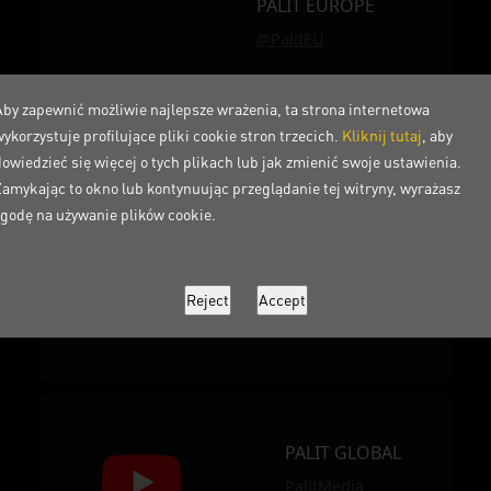
PALIT EUROPE
@PalitEU
PALIT NORDIC
Aby zapewnić możliwie najlepsze wrażenia, ta strona internetowa
@palitnordic
ykorzystuje profilujące pliki cookie stron trzecich.
Kliknij tutaj
, aby
dowiedzieć się więcej o tych plikach lub jak zmienić swoje ustawienia.
PALIT PHILIPPINES
Zamykając to okno lub kontynuując przeglądanie tej witryny, wyrażasz
@palit.ph
zgodę na używanie plików cookie.
PALIT MALAYSIA
@PalitMalaysia
PALIT GLOBAL
PalitMedia