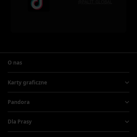
@PALIT_GLOBAL
O nas
O nas
Karty graficzne
GeForce RTX™ 50 Series
Pandora
GeForce RTX™ 40 Series
NVIDIA Jetson Orin™ NX Super
GeForce RTX™ 30 Series
Dla Prasy
NVIDIA Jetson Orin™ Nano Super
Nowości Palita