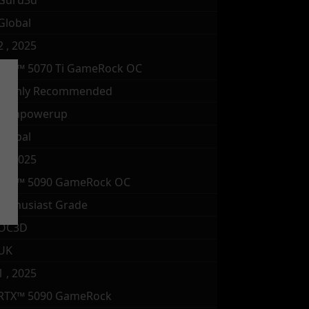
Guru3d
Global
2 , 2025
RTX™ 5070 Ti GameRock OC
Highly Recommended
techpowerup
Global
2 , 2025
RTX™ 5090 GameRock OC
Enthusiast Grade
OC3D
UK
1 , 2025
RTX™ 5090 GameRock