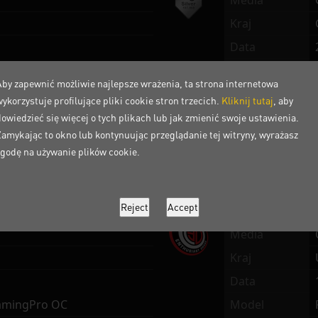
Media
Kraj
Data
i GameRock OC
Model
Aby zapewnić możliwie najlepsze wrażenia, ta strona internetowa
ed
Komentarz
ykorzystuje profilujące pliki cookie stron trzecich.
Kliknij tutaj
, aby
Media
dowiedzieć się więcej o tych plikach lub jak zmienić swoje ustawienia.
Zamykając to okno lub kontynuując przeglądanie tej witryny, wyrażasz
Kraj
zgodę na używanie plików cookie.
Data
amingPro OC
Model
ering
Komentarz
Media
Kraj
Data
amingPro OC
Model