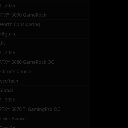
4 , 2025
RTX™ 5090 GameRock
Worth Considering
Kitguru
UK
3 , 2025
RTX™ 5080 GameRock OC
Editor’s Choice
wccftech
Global
2 , 2025
RTX™ 5070 Ti GamingPro OC
Silver Award