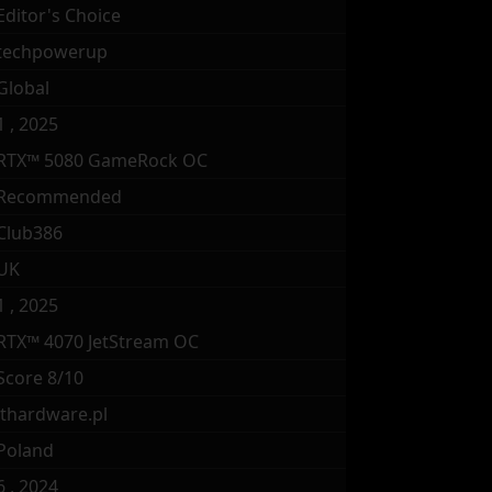
Editor's Choice
techpowerup
Global
1 , 2025
RTX™ 5080 GameRock OC
Recommended
Club386
UK
1 , 2025
RTX™ 4070 JetStream OC
Score 8/10
ithardware.pl
Poland
6 , 2024