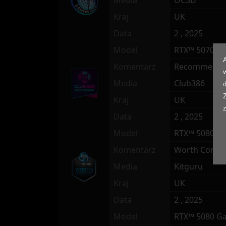
Media
OC3D
Kraj
UK
Data
2 , 2025
Model
RTX™ 5070 T
Komentarz
Recommend
w
Media
Club386
Kraj
UK
Data
2 , 2025
Model
RTX™ 5080 G
Komentarz
Worth Consid
Media
Kitguru
Kraj
UK
Data
2 , 2025
Model
RTX™ 5080 G