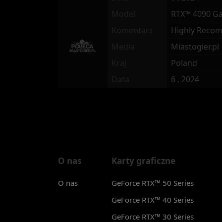
Model
RTX™ 4090 G
Komentarz
Highly Reco
Media
Miastogier.pl
Kraj
Poland
Data
6 , 2024
O nas
Karty graficzne
O nas
GeForce RTX™ 50 Series
GeForce RTX™ 40 Series
GeForce RTX™ 30 Series