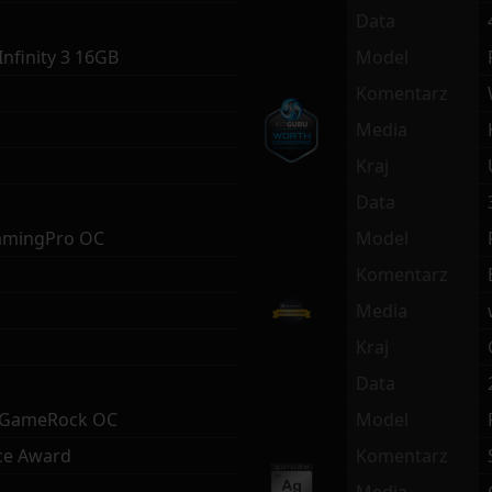
Data
Infinity 3 16GB
Model
g
Komentarz
Media
Kraj
Data
amingPro OC
Model
Komentarz
Media
Kraj
Data
i GameRock OC
Model
ce Award
Komentarz