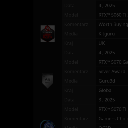
Data
4 , 2025
Model
RTX™ 5060 Ti 
Komentarz
Worth Buyin
Media
Kitguru
Kraj
UK
Data
4 , 2025
Model
RTX™ 5070 G
Komentarz
Silver Award
Media
Guru3d
Kraj
Global
Data
3 , 2025
Model
RTX™ 5070 T
Komentarz
Gamers Choi