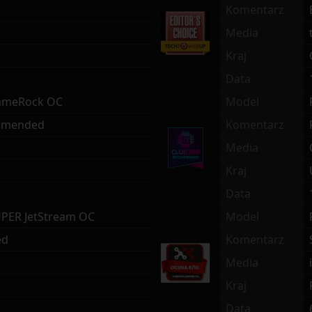
Komentarz
Media
Kraj
Data
ameRock OC
Model
mmended
Komentarz
Media
Kraj
Data
PER JetStream OC
Model
ed
Komentarz
Media
Kraj
Data