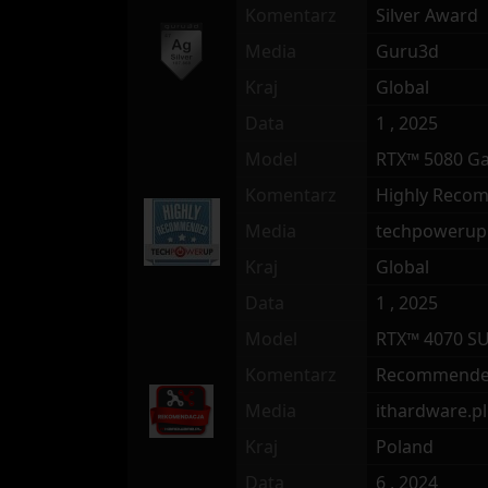
Komentarz
Silver Award
Media
Guru3d
Kraj
Global
Data
1 , 2025
Model
RTX™ 5080 G
Komentarz
Highly Reco
Media
techpowerup
Kraj
Global
Data
1 , 2025
Model
RTX™ 4070 SU
Komentarz
Recommend
Media
ithardware.pl
Kraj
Poland
Data
6 , 2024