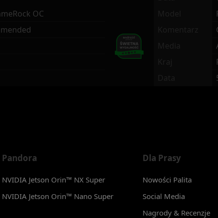
ameRock OC
Model
mmended
Komentarz
Media
Kraj
Data
Pandora
Dla Prasy
NVIDIA Jetson Orin™ NX Super
Nowości Palita
NVIDIA Jetson Orin™ Nano Super
Social Media
Nagrody & Recenzje