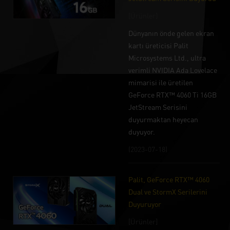
[Ürünler]
Dünyanın önde gelen ekran
kartı üreticisi Palit
Microsystems Ltd., ultra
verimli NVIDIA Ada Lovelace
mimarisi ile üretilen
GeForce RTX™ 4060 Ti 16GB
JetStream Serisini
duyurmaktan heyecan
duyuyor.
(2023-07-18)
Palit, GeForce RTX™ 4060
Dual ve StormX Serilerini
Duyuruyor
[Ürünler]