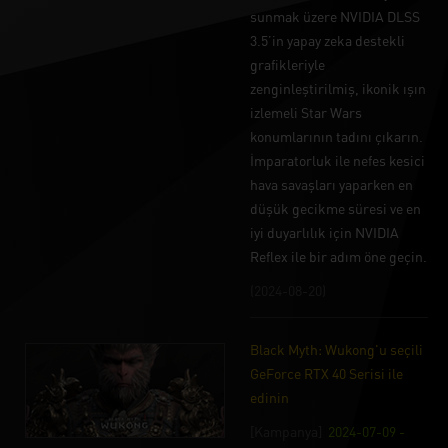
sunmak üzere NVIDIA DLSS
3.5’in yapay zeka destekli
grafikleriyle
zenginleştirilmiş, ikonik ışın
izlemeli Star Wars
konumlarının tadını çıkarın.
İmparatorluk ile nefes kesici
hava savaşları yaparken en
düşük gecikme süresi ve en
iyi duyarlılık için NVIDIA
Reflex ile bir adım öne geçin.
(2024-08-20)
Black Myth: Wukong'u seçili
GeForce RTX 40 Serisi ile
edinin
[Kampanya]
2024-07-09 -