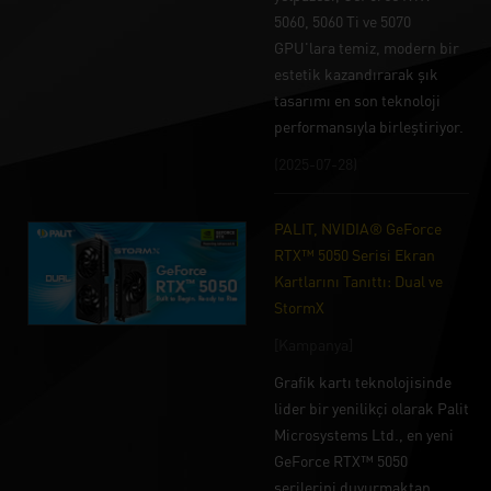
5060, 5060 Ti ve 5070
GPU'lara temiz, modern bir
estetik kazandırarak şık
tasarımı en son teknoloji
performansıyla birleştiriyor.
(2025-07-28)
PALIT, NVIDIA® GeForce
RTX™ 5050 Serisi Ekran
Kartlarını Tanıttı: Dual ve
StormX
[Kampanya]
Grafik kartı teknolojisinde
lider bir yenilikçi olarak Palit
Microsystems Ltd., en yeni
GeForce RTX™ 5050
serilerini duyurmaktan