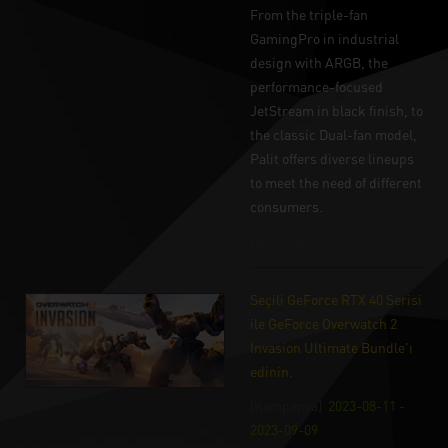
From the triple-fan
GamingPro in industrial
design with ARGB, the
performance-focused
JetStream in black finish, to
the classic Dual-fan model,
Palit offers diverse lineups
to meet the need of different
consumers.
(2023-08-16)
Seçili GeForce RTX 40 Serisi
ile GeForce Overwatch 2
Invasion Ultimate Bundle'ı
edinin.
[Kampanya]
2023-08-11 -
2023-09-09