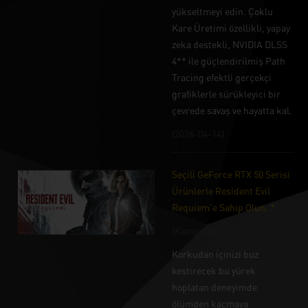
yükseltmeyi edin. Çoklu
Kare Üretimi özellikli, yapay
zeka destekli, NVIDIA DLSS
4** ile güçlendirilmiş Path
Tracing efektli gerçekçi
grafiklerle sürükleyici bir
çevrede savaş ve hayatta kal.
(2026-04-14)
Seçili GeForce RTX 50 Serisi
Ürünlerle Resident Evil
Requiem'e Sahip Olun. *
[Kampanya]
Korkudan içinizi buz
kestirecek bu yürek
hoplatan deneyimde
ölümden kaçmaya