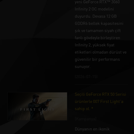
yeni GeForce RTX™ 3060
Infinity 2 OC modelini
duyurdu. Devasa 12 GB
GDDR6 bellek kapasitesini
şık ve tamamen siyah çift
fanlı gövdeyle birleştiren
Infinity 2, yüksek fiyat
etiketleri olmadan dürüst ve
güvenilir bir performans
sunuyor.
(2026-07-15)
Seçili GeForce RTX 50 Serisi
ürünlerle 007 First Light'a
sahip ol. *
[Kampanya]
Dünyanın en ikonik