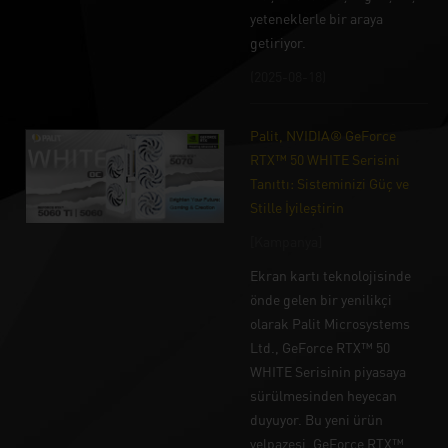
yeteneklerle bir araya
getiriyor.
(2025-08-18)
Palit, NVIDIA® GeForce
RTX™ 50 WHITE Serisini
Tanıttı: Sisteminizi Güç ve
Stille İyileştirin
[Kampanya]
Ekran kartı teknolojisinde
önde gelen bir yenilikçi
olarak Palit Microsystems
Ltd., GeForce RTX™ 50
WHITE Serisinin piyasaya
sürülmesinden heyecan
duyuyor. Bu yeni ürün
yelpazesi, GeForce RTX™