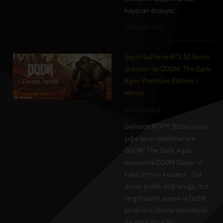
heyecan duyuyor.
(2025-07-01)
Seçili GeForce RTX 50 Serisi
ürünleri ile DOOM: The Dark
Ages Premium Edition'ı
edinin.
[Kampanya]
GeForce RTX™ 50 Serisinin
çığır açan özellikleriyle
DOOM: The Dark Ages
oyununda DOOM Slayer'ın
kanlı zırhını kuşanın. Üst
düzey grafik doğruluğu, hız
ve görseller sunan idTech8
yerel ışın izleme teknolojisi
ile daha önce hiç