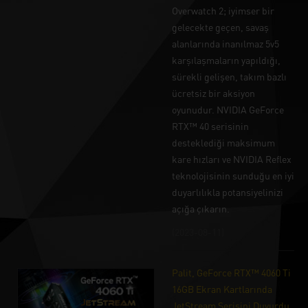
Overwatch 2; iyimser bir
gelecekte geçen, savaş
alanlarında inanılmaz 5v5
karşılaşmaların yapıldığı,
sürekli gelişen, takım bazlı
ücretsiz bir aksiyon
oyunudur. NVIDIA GeForce
RTX™ 40 serisinin
desteklediği maksimum
kare hızları ve NVIDIA Reflex
teknolojisinin sunduğu en iyi
duyarlılıkla potansiyelinizi
açığa çıkarın.
(2023-08-11)
Palit, GeForce RTX™ 4060 Ti
16GB Ekran Kartlarında
JetStream Serisini Duyurdu