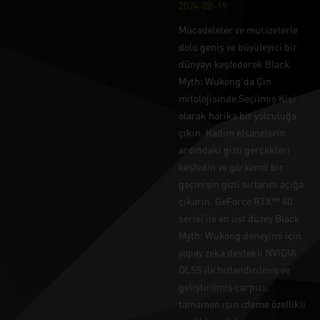
2024-08-19
Mücadeleler ve mucizelerle
dolu geniş ve büyüleyici bir
dünyayı keşfederek Black
Myth: Wukong'da Çin
mitolojisinde Seçilmiş Kişi
olarak harika bir yolculuğa
çıkın. Kadim efsanelerin
ardındaki gizli gerçekleri
keşfedin ve görkemli bir
geçmişin gizli sırlarını açığa
çıkarın. GeForce RTX™ 40
serisi ile en üst düzey Black
Myth: Wukong deneyimi için
yapay zeka destekli NVIDIA
DLSS ile hızlandırılmış ve
geliştirilmiş çarpıcı,
tamamen ışın izleme özellikli