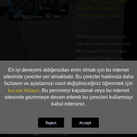
RTX™ 5060 Ti & RTX™ 5060
Serisi Ekran Kartlarını
Tanıttı: Infinity 3 ve Dual
[Kampanya]
Grafik kartı teknolojisinde
lider bir yenilikçi olarak Palit
Microsystems Ltd., en yeni
GeForce RTX™ 5060 Ti ve
RTX™ 5060 serilerini
En iyi deneyimi aldığınızdan emin olmak için bu internet
duyurmaktan heyecan
sitesinde çerezler yer almaktadır. Bu çerezler hakkında daha
duyuyor.
fazlasını ve ayarlarınızı nasıl değiştireceğiniz öğrenmek için
buraya tıklayın
. Bu pencereyi kapatarak veya bu internet
(2025-04-15)
sitesinde gezinmeye devam ederek bu çerezleri kullanmayı
kabul edersiniz.
Palit, NVIDIA GeForce RTX™
50 Serisi Ekran Kartları
GameRock ve GamingPro'yu
Görücüye Çıkardı