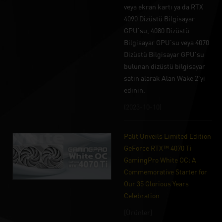
veya ekran kartı ya da RTX
4090 Dizüstü Bilgisayar
GPU'su, 4080 Dizüstü
Bilgisayar GPU'su veya 4070
Dizüstü Bilgisayar GPU'su
bulunan dizüstü bilgisayar
satın alarak Alan Wake 2'yi
edinin.
(2023-10-10)
Palit Unveils Limited Edition
GeForce RTX™ 4070 Ti
GamingPro White OC: A
Commemorative Starter for
Our 35 Glorious Years
Celebration
[Ürünler]