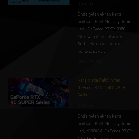
[Ürünler]
Önde gelen ekran kartı
üreticisi Palit Microsystems
Ltd., GeForce RTX™ 3050
6GB KalmX and StormX
Serisi ekran kartlarını
gururla sunar.
(2024-02-02)
Karşınızda Palit'in Yeni
GeForce RTX™ 40 SUPER
Serisi
[Ürünler]
Önde gelen ekran kartı
üreticisi Palit Microsystems
Ltd, NVIDIA® GeForce RTX™
40 SUPER serisini