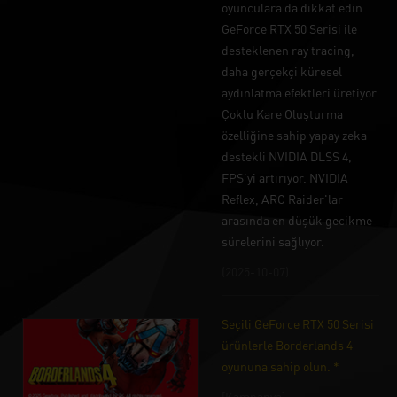
oyunculara da dikkat edin.
GeForce RTX 50 Serisi ile
desteklenen ray tracing,
daha gerçekçi küresel
aydınlatma efektleri üretiyor.
Çoklu Kare Oluşturma
özelliğine sahip yapay zeka
destekli NVIDIA DLSS 4,
FPS'yi artırıyor. NVIDIA
Reflex, ARC Raider'lar
arasında en düşük gecikme
sürelerini sağlıyor.
(2025-10-07)
Seçili GeForce RTX 50 Serisi
ürünlerle Borderlands 4
oyununa sahip olun. *
[Kampanya]