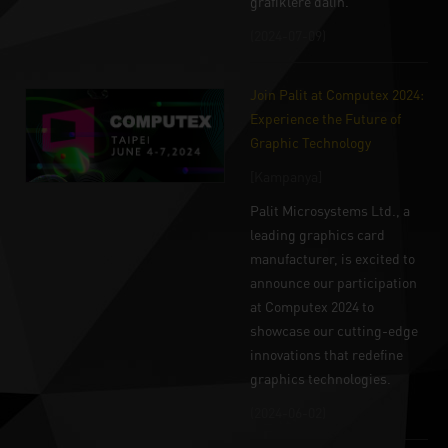
grafiklere dalın.
(2024-07-09)
Join Palit at Computex 2024:
Experience the Future of
Graphic Technology
[Kampanya]
Palit Microsystems Ltd., a
leading graphics card
manufacturer, is excited to
announce our participation
at Computex 2024 to
showcase our cutting-edge
innovations that redefine
graphics technologies.
(2024-06-02)