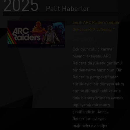
2025
Palit Haberler
Seçili ARC Raiders'ı edinin
GeForce RTX 50 Serisi.*
[Kampanya]
Çok oyunculu çıkarma
nişancı aksiyonu ARC
Raiders'da yüksek gerilimli
bir deneyime hazır olun. Bir
Raider'ın perspektifinden
sürükleyici bir dünyaya adım
atın ve ölümcül tehlikelerle
dolu bir yeryüzünden kaynak
toplayarak mirasınızı
şekillendirin. Ancak
Raider'ları avlayan
makinelere ve diğer