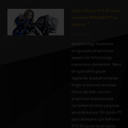
Seçili GeForce RTX 50 Serisi
ürünlerle PRAGMATA™'ya
sahip ol. *
[Kampanya]
Kendine özgü hackleme
kurgusuyla zenginleşen
yepyeni bir bilim kurgu
macerasını deneyimle. Yakın
bir gelecekte geçen
olaylarda, başkahramanlar
Hugh ve android arkadaşı
Diana, Ay'daki ıssız bir
araştırma istasyonunda
ilerlerken birlikte çalışmak
zorunda kalıyor. En üstün PC
oyun deneyimi için GeForce
RTX 50 Serisi ile en üstün