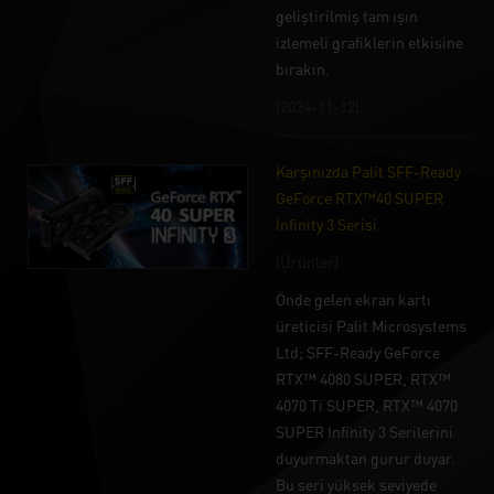
geliştirilmiş tam ışın
izlemeli grafiklerin etkisine
bırakın.
(2024-11-12)
Karşınızda Palit SFF-Ready
GeForce RTX™40 SUPER
Infinity 3 Serisi
[Ürünler]
Önde gelen ekran kartı
üreticisi Palit Microsystems
Ltd; SFF-Ready GeForce
RTX™ 4080 SUPER, RTX™
4070 Ti SUPER, RTX™ 4070
SUPER Infinity 3 Serilerini
duyurmaktan gurur duyar.
Bu seri yüksek seviyede