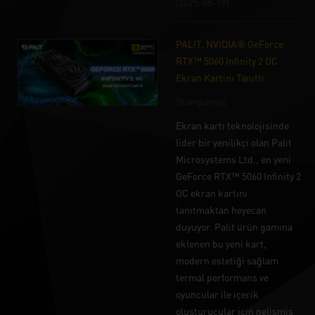
(2025-08-19)
PALIT, NVIDIA® GeForce
RTX™ 5060 Infinity 2 OC
Ekran Kartını Tanıttı
[Kampanya]
Ekran kartı teknolojisinde
lider bir yenilikçi olan Palit
Microsystems Ltd., en yeni
GeForce RTX™ 5060 Infinity 2
OC ekran kartını
tanıtmaktan heyecan
duyuyor. Palit ürün gamına
eklenen bu yeni kart,
modern estetiği sağlam
termal performans ve
oyuncular ile içerik
oluşturucular için gelişmiş