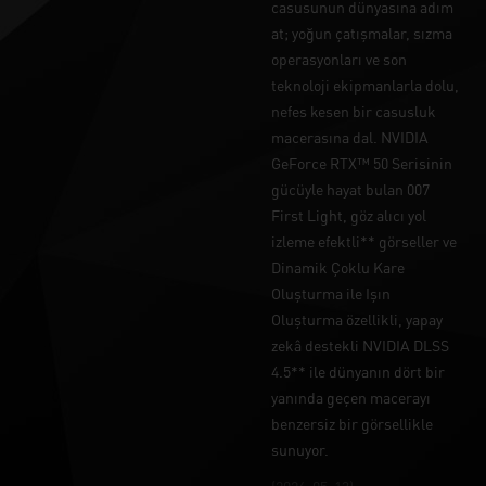
casusunun dünyasına adım
at; yoğun çatışmalar, sızma
operasyonları ve son
teknoloji ekipmanlarla dolu,
nefes kesen bir casusluk
macerasına dal. NVIDIA
GeForce RTX™ 50 Serisinin
gücüyle hayat bulan 007
First Light, göz alıcı yol
izleme efektli** görseller ve
Dinamik Çoklu Kare
Oluşturma ile Işın
Oluşturma özellikli, yapay
zekâ destekli NVIDIA DLSS
4.5** ile dünyanın dört bir
yanında geçen macerayı
benzersiz bir görsellikle
sunuyor.