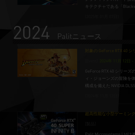
キテクチャである「Blackwe
(2025年 01月 07日)
2024
Palitニュース
対象の GeForce RT
[Event]
2024年 11月 12日 -
GeForce RTX 4
ィ・ジョーンズの冒険を体
構成を備えた NVIDIA 
(2024年 11月 12日)
超高性能な小型ゲーミングPCビルド
[製品]
Palit Microsyste