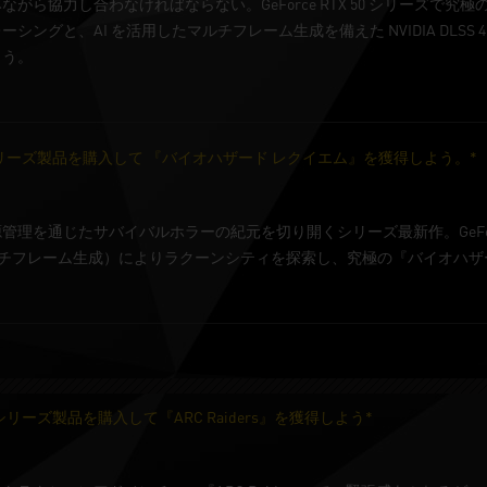
がら協力し合わなければならない。GeForce RTX 50 シリーズで究
シングと、AI を活用したマルチフレーム生成を備えた NVIDIA DLS
もう。
 50 シリーズ製品を購入して 『バイオハザード レクイエム』を獲得しよう。*
理を通じたサバイバルホラーの紀元を切り開くシリーズ最新作。GeForce 
 4**（マルチフレーム生成）によりラクーンシティを探索し、究極の『バイオハ
50 シリーズ製品を購入して『ARC Raiders』を獲得しよう*