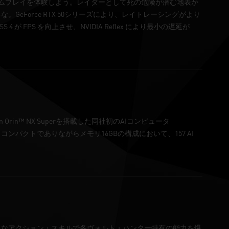
ゲームプレイを体験しよう。レイダーとして死の危険が潜む地表か
Force RTX 50シリーズにより、レイトレーシングがより
 FPS を向上させ、NVIDIA Reflex により最小の遅延が
on Orin™ NX Superを搭載した同社初のAIコンピュータ
コンパクトでありながらメモリ16GBの構成において、157 AI
力なアクション・スキルで各ヴォルト・ハンター特有の能力を爆