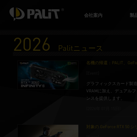
会社案内
製
2026
Palitニュース
名機の帰還：PALIT、GeForc
[Event]
グラフィックスカード製造リーディ
VRAMに加え、デュアルフ
ンスを提供します。
(2026年 07月 15日)
対象の GeForce RTX
[Event]