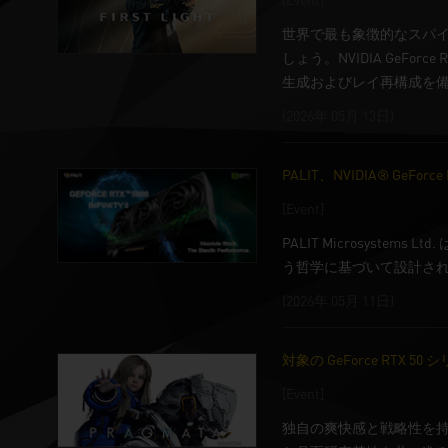
世界で最も象徴的なスパ
しょう。NVIDIA GeFo
生成およびレイ再構成を備えた
(2026年 05月 13日)
PALIT、NVIDIA® GeFo
[Event]
PALIT Microsystem
う哲学に基づいて設計された
(2026年 05月 11日)
対象の GeForce RTX
[Event]
独自の爽快感と戦略性を持