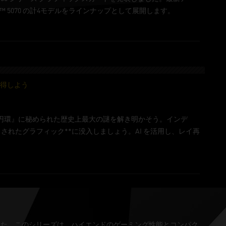
 Ti、RTX™ 5070 の計4モデルをラインナップとして展開します。
獲得しよう
いなる円環』に秘められた歴史上最大の謎を解き明かそう。インデ
れたグラフィック**に没入しましょう。AI を活用し、レイ再
 3シリーズを発表しました。このシリーズは、ハイエンドのゲーミング性能とコンパク