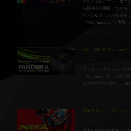
マルチプレイヤー・エクス
ら戦利品を回収しながら、自
リアルなグローバルイルミネー
『ARC Raiders』で実現
(2025年 10月 07日)
Palit、NVIDIA® Jets
[Event]
グラフィックスカードのリーディン
「Pandora」を、日本
TOPSの性能を実現し、
(2025年 08月 22日)
対象の GeForce RT
[Event]
膨大な種類の武器をぶっ