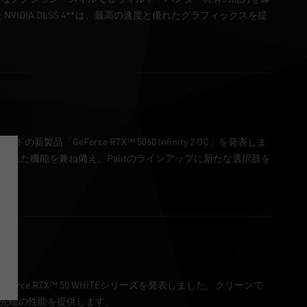
NVIDIA DLSS 4**は、最高の速度と優れたグラフィックスを提
製品「GeForce RTX™ 5060 Infinity 2 OC」を発表しま
れた機能を兼ね備え、Palitのラインアップに新たな選択肢を
GeForce RTX™ 50 WHITEシリーズを発表しました。クリーンで
ンと最先端の性能を提供します。