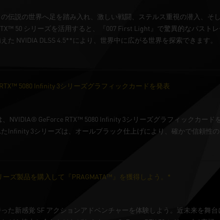
イの伝説の世界へ足を踏み入れ、激しい戦闘、ステルス重視の潜入、そ
rce RTX™ 50 シリーズを活用すると、『007 First Light』で
 NVIDIA DLSS 4.5**により、世界中に広がる世界を探索できます。
rce RTX™ 5080 Infinity 3シリーズグラフィックカードを発表
s Ltd. は、NVIDIA® GeForce RTX™ 5080 Infinity 3シ
Infinity 3シリーズは、オールブラック仕上げにより、確かで信頼
 50 シリーズ製品を購入して『PRAGMATA™』を獲得しよう。*
った新感覚 SF アクションアドベンチャーを体験しよう。近未来を舞