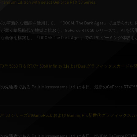
remium Edition with select GeForce RTX 50 Series.
0 シリーズの革新的な機能を活用して、『DOOM: The Dark Ages』で血
く暗黒時代で地獄に抗おう。GeForce RTX 50 シリーズで、AI を活用
像を構築し、『DOOM: The Dark Ages』での PC ゲーミング体
e RTX™ 5060 Ti & RTX™ 5060 Infinity 3およびDualグラフィックスカード
である Palit Microsystems Ltd. は本日、最新のGeForce RTX
rce RTX™ 50 シリーズのGameRock および GamingPro新世代グラフィック
である Palit Microsystems Ltd. は本日、NVIDIA GeFor