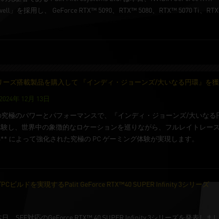
ll」を採用し、 GeForce RTX™ 5090、RTX™ 5080、RTX™ 5070
X 40 シリーズ搭載製品を購入して 『インディ・ジョーンズ/大いなる円環』を
 2024年 12月 13日
0 シリーズの究極のパワーとパフォーマンスで、『インディ・ジョーンズ/大
験し、世界中の象徴的なロケーションを巡りながら、フルレイトレースさ
DLSS** によって強化された究極の PC ゲーミング体験が実現します。
を実現するPalit GeForce RTX™40 SUPER Infinity 3シリーズ
ms Ltdは本日、SFF対応のGeForce RTX™ 40 SUPER Infinity