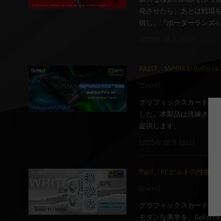
発させたら、あとは戦場を一掃
供し、『ボーダーランズ4
(2025年 08月 19日)
PALIT、NVIDIA® GeFor
[Event]
グラフィックスカードのリーディン
した。本製品は洗練された
提供します。
(2025年 08月 18日)
Palit、PCビルドの性能とス
[Event]
グラフィックスカードのリーディン
モダンな美学を、GeForc