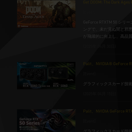
Get DOOM: The Dark Ages P
[Event]
GeForce RTXTM 5
ングで、未だ見ぬ闇と邪悪が蠢
が飛躍的に向上し、高品質な画
(2025年 04月 30日)
Palit、NVIDIA® GeForc
[Event]
グラフィックスカード技術の先駆者
(2025年 04月 15日)
Palit、NVIDIA GeFo
[Event]
グラフィックスカード技術の先駆者