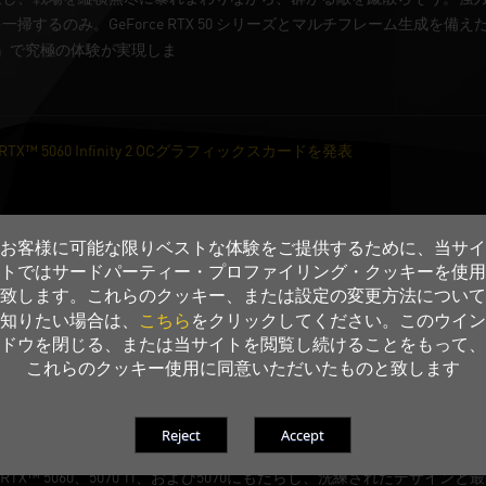
するのみ。GeForce RTX 50 シリーズとマルチフレーム生成を備えた 
』で究極の体験が実現しま
ce RTX™ 5060 Infinity 2 OCグラフィックスカードを発表
グメーカーであるPalit Microsystems Ltd.は、グラフィックスカードの新
お客様に可能な限りベストな体験をご提供するために、当サイ
デザインと優れた冷却性能、そしてゲーマーやクリエイター向けに強化さ
トではサードパーティー・プロファイリング・クッキーを使用
致します。これらのクッキー、または設定の変更方法について
こちら
知りたい場合は、
をクリックしてください。このウイン
ドウを閉じる、または当サイトを閲覧し続けることをもって、
これらのクッキー使用に同意いただいたものと致します
タイルを再定義するNVIDIA® GeForce RTX™ 50 WHITEシリーズ発表
グカンパニーであるPalit Microsystems Ltdは本日、NVIDIA® 
e RTX™ 5060、5070 Ti、および5070にもたらし、洗練されたデザイ