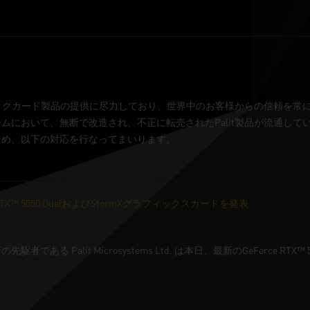
フィックカード製品の提供に尽力しており、世界中のお客様からの信頼を常
ムにおいて、無断で改造され、不正に転売されたPalit製品が流通して
ため、以下の対応を行なってまいります。
rce RTX™ 5050 DualおよびStormXグラフィックスカードを発表
である Palit Microsystems Ltd. は本日、最新のGeForce R