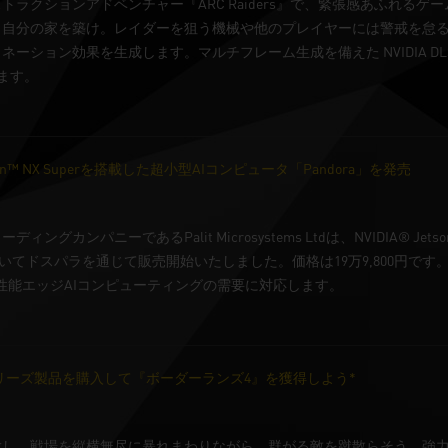
トラクションアドベンチャー『ARC Raiders』で、緊張感あふれる
分の家を築け。レイダーを狙う機械や他のプレイヤーには警戒を怠るな。Ge
ション効果を生成します。マルチフレーム生成を備えた NVIDIA DLSS 4 が
します。
on Orin™ NX Superを搭載した超小型AIコンピュータ「Pandora」を発売
グカンパニーであるPalit Microsystems Ltdは、NVIDIA® Jets
においてドスパラを通じて販売開始いたしました。価格は19万9,800円です。
高性能エッジAIコンピューティングの需要に対応します。
X 50 シリーズ製品を購入して『ボーダーランズ4』を獲得しよう*
放し、戦場を縦横無尽に暴れまわりながら、群がる敵を蹴散らそう。強