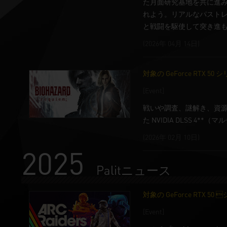
た月面研究基地を共に進みな
れよう。リアルなパストレー
と戦闘を駆使して突き進
(2026年 04月 14日)
対象の GeForce RTX
[Event]
戦いや調査、謎解き、資源管
た NVIDIA DLSS
(2026年 02月 10日)
2025
Palitニュース
対象の GeForce RTX 
[Event]