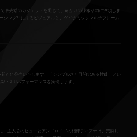
して最先端のガジェットを通じて、命がけの諜報活動に没頭しま
驚異的なパストレーシング**によるビジュアルと、ダイナミックマルチフレーム
リーズグラフィックカードを新たに発売いたします。「シンプルさと目的のある性能」とい
性の高いGPUパフォーマンスを実現します。
台に、主人公のヒューとアンドロイドの相棒ディアナは、荒廃し