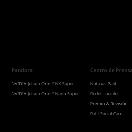
Pandora
Centro de Prens
s
NVIDIA Jetson Orin™ NX Super
Noticias Palit
s
NVIDIA Jetson Orin™ Nano Super
Redes sociales
s
Premio & Revisión
Palit Social Care