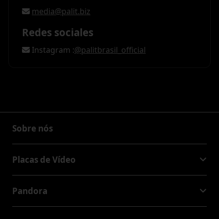
media@palit.biz
Redes sociales
Instagram :
@palitbrasil_official
Sobre nós
Sobre nós
Placas de Vídeo
GeForce RTX™ 50 Series
Pandora
GeForce RTX™ 40 Series
NVIDIA Jetson Orin™ NX Super
GeForce RTX™ 30 Series