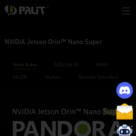
NVIDIA Jetson Orin™ Nano Super
Genel Bakış
ÖZELLİKLER
İNDİR
GALERİ
YouTube
Nereden Satın Alınır