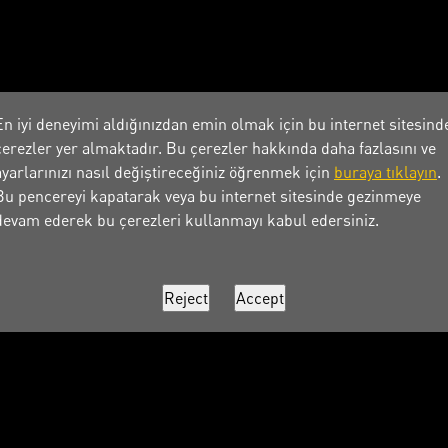
En iyi deneyimi aldığınızdan emin olmak için bu internet sitesind
çerezler yer almaktadır. Bu çerezler hakkında daha fazlasını ve
ayarlarınızı nasıl değiştireceğiniz öğrenmek için
buraya tıklayın
.
Bu pencereyi kapatarak veya bu internet sitesinde gezinmeye
devam ederek bu çerezleri kullanmayı kabul edersiniz.