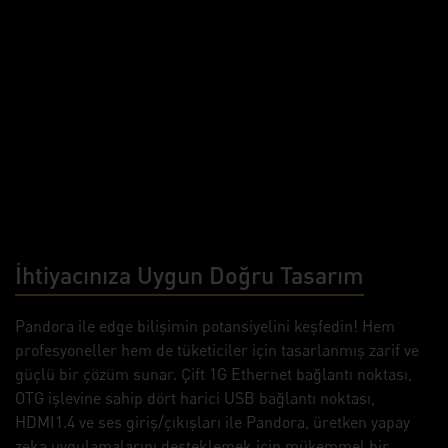
İhtiyacınıza Uygun Doğru Tasarım
Pandora ile edge bilişimin potansiyelini keşfedin! Hem
profesyoneller hem de tüketiciler için tasarlanmış zarif ve
güçlü bir çözüm sunar. Çift 1G Ethernet bağlantı noktası,
OTG işlevine sahip dört harici USB bağlantı noktası,
HDMI1.4 ve ses giriş/çıkışları ile Pandora, üretken yapay
zeka uygulamalarını desteklemek için mükemmel bir