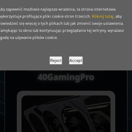
Pobierz
Aby zapewnić możliwie najlepsze wrażenia, ta strona internetowa
ykorzystuje profilujące pliki cookie stron trzecich.
Kliknij tutaj
, aby
dowiedzieć się więcej o tych plikach lub jak zmienić swoje ustawienia.
Zamykając to okno lub kontynuując przeglądanie tej witryny, wyrażasz
zgodę na używanie plików cookie.
Seria GeForce RTX
40GamingPro