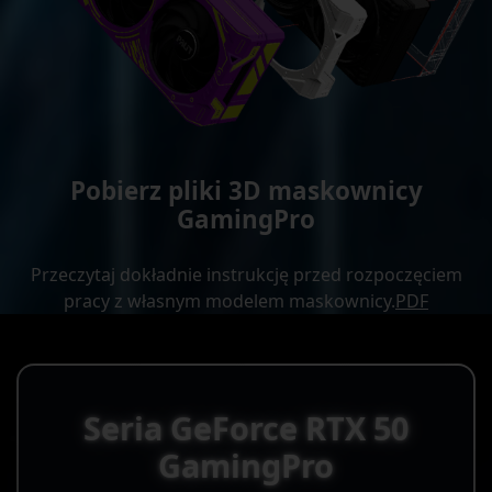
Pobierz pliki 3D maskownicy
GamingPro
Przeczytaj dokładnie instrukcję przed rozpoczęciem
pracy z własnym modelem maskownicy.
PDF
Seria GeForce RTX 50
GamingPro