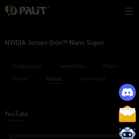
NVIDIA Jetson Orin™ Nano Super
Przegląd opcji
Specyfikacja
Pobierz
Galeria
YouTube
Gdzie kupić?
YouTube