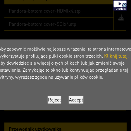
Pandora-bottom cover-HDMIx4.stp
Pandora-bottom cover-SDIx4.stp
Aby zapewnić możliwie najlepsze wrażenia, ta strona internetow
Plik obrazu Pandora
wykorzystuje profilujące pliki cookie stron trzecich.
Kliknij tutaj
,
aby dowiedzieć się więcej o tych plikach lub jak zmienić swoje
Pandora NX Super
ustawienia. Zamykając to okno lub kontynuując przeglądanie tej
witryny, wyrażasz zgodę na używanie plików cookie.
Karta produktu
Palit Pandora NX Product Sheet V1_0.pdf
Przewodnik użytkownika