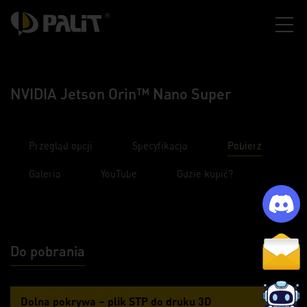
NVIDIA Jetson Orin™ Nano Super
Przegląd opcji
Specyfikacja
Pobierz
Galeria
YouTube
Gdzie kupić?
Do pobrania
Dolna pokrywa – plik STP do druku 3D